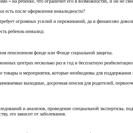
мо » на ребенке, что ограничит его в возможностях, и он не смо
ки есть после оформления инвалидности?
 требует огромных усилий и переживаний, да и финансово доволь
есть ребенок-инвалид:
льном пенсионном фонде или Фонде социальной защиты.
ионных центрах несколько раз в год и бесплатную реабилитаци
ие товары и мероприятия, которые необходимы для поддержания 
чиваемые выходные, досрочная пенсия для родителей, первоочер
бследований и анализов, проведение специальной экспертизы, п
ву, это зависит от заболевания.