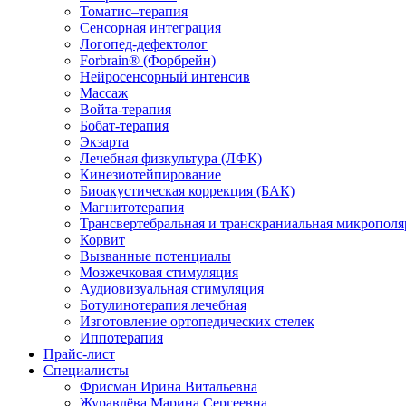
Томатис–терапия
Сенсорная интеграция
Логопед-дефектолог
Forbrain® (Форбрейн)
Нейросенсорный интенсив
Массаж
Войта-терапия
Бобат-терапия
Экзарта
Лечебная физкультура (ЛФК)
Кинезиотейпирование
Биоакустическая коррекция (БАК)
Магнитотерапия
Трансвертебральная и транскраниальная микрополя
Корвит
Вызванные потенциалы
Мозжечковая стимуляция
Аудиовизуальная стимуляция
Ботулинотерапия лечебная
Изготовление ортопедических стелек
Иппотерапия
Прайс-лист
Специалисты
Фрисман Ирина Витальевна
Журавлёва Марина Сергеевна