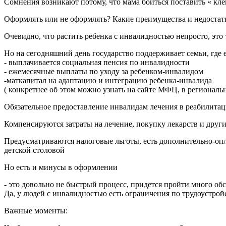
Сомнения возникают потому, что мама боиться поставить « клей
Оформлять или не оформлять? Какие преимущества и недостат
Очевидно, что растить ребенка с инвалидностью непросто, это
Но на сегодняшний день государство поддерживает семьи, где 
- выплачивается социальная пенсия по инвалидности
- ежемесячные выплаты по уходу за ребенком-инвалидом
-маткапитал на адаптацию и интеграцию ребенка-инвалида
( конкретнее об этом можно узнать на сайте МФЦ, в региона
Обязательное предоставление инвалидам лечения в реабилитац
Компенсируются затраты на лечение, покупку лекарств и друг
Предусматриваются налоговые льготы, есть дополнительно-опла
детской столовой
Но есть и минусы в оформлении
- это довольно не быстрый процесс, придется пройти много о
Да, у людей с инвалидностью есть ограничения по трудоустройст
Важные моменты: