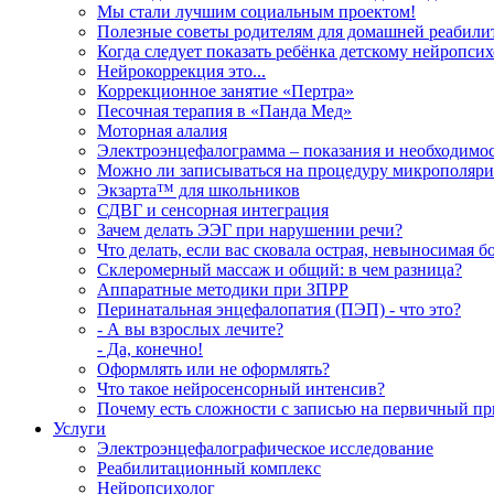
Мы стали лучшим социальным проектом!
Полезные советы родителям для домашней реабили
Когда следует показать ребёнка детскому нейропси
Нейрокоррекция это...
Коррекционное занятие «Пертра»
Песочная терапия в «Панда Мед»
Моторная алалия
Электроэнцефалограмма – показания и необходимо
Можно ли записываться на процедуру микрополяриз
Экзарта™ для школьников
СДВГ и сенсорная интеграция
Зачем делать ЭЭГ при нарушении речи?
Что делать, если вас сковала острая, невыносимая б
Склеромерный массаж и общий: в чем разница?
Аппаратные методики при ЗПРР
Перинатальная энцефалопатия (ПЭП) - что это?
- А вы взрослых лечите?
- Да, конечно!
Оформлять или не оформлять?
Что такое нейросенсорный интенсив?
Почему есть сложности с записью на первичный пр
Услуги
Электроэнцефалографическое исследование
Реабилитационный комплекс
Нейропсихолог