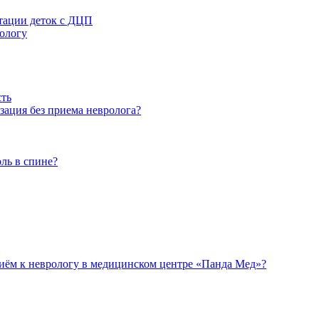
тации деток с ДЦП
хологу
сть
ация без приема невролога?
оль в спине?
иём к неврологу в медицинском центре «Панда Мед»?