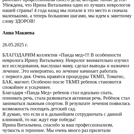
Убеждена, что Ирина Витальевна один из лучших неврологов
нашей страны! 4 года назад мы попали в это место и сначала
маленькими, а теперь большими шагами, мы идем к заветному
слову ЗДОРОВ!
Анна Макиева
26.05.2025 г.
БЛАГОДАРИМ коллектив «Панда мед»!!! В особенности
невролога Ирину Витальевну. Невролог внимательно изучил
все исследования, выслушал маму, сделал выводы и назначил
лечение. Это невероятно, но лечение начинает работать
с первого дня. Очень нравятся процедуры ТКМП, Томатис,
БАК, магнит. Особенно после ТКМП ребенок становится
спокойнее и усидчивее.
Благодаря «Панда Мед» ребенок стал идеально спать,
понимать речь, стала развиваться активная речь. Ребёнок стал
заниматься лыжным спортом. В результате лечения появилась
возможность посещать детский сад.
Я думаю, что если и в дальнейшем сотрудничать с данной
клиникой, то нас ждут еще победы!
Ирина Витальевна, спасибо за ваш профессионализм,
чуткость и терпение. Мы очень много раз прилетали