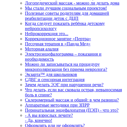
Логопедический массаж - можно ли делать дома
Мы стали лучшим социальным проектом!
Полезные советы родителям для домашней
реабилитации деток с ДЦП
Когда следует показать ребёнка детскому
нейропсихологу
Нейрокоррекция это...
Коррекционное занятие «Пертра»
Песочная терапия в «Панда Мед»
Моторная алалия
Электроэнцефалограмма – показания и
необходимость
Можно ли записываться на процедуру
микрополяризация без приема невролога?
Экзарта™ для школьников
СДВГ и сенсорная интеграция
Зачем делать ЭЭГ при нарушении речи?
Что делать, если вас сковала острая, невыносимая
боль в спине?
Склеромерный массаж и общий: в чем разница?
Аппаратные методики при ЗПРР
Перинатальная энцефалопатия (ПЭП) - что это?
- А вы взрослых лечите?
- Да, конечно!
Оформлять или не оформлять?