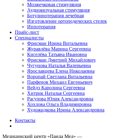
Мозжечковая стимуляция
Аудиовизуальная стимуляция
Ботулинотерапия лечебная
Изготовление ортопедических стелек
Иппотерапия
Прайс-лист
Специалисты
Фрисман Ирина Витальевна
Журавлёва Марина Сергеевна
Киселёва Татьяна Ивановна
Фрисман Дмитрий Михайлович
Чугунова Наталья Валерьевна
Ярославцева Елена Николаевна
Воропай Светлана Витальевна
Парфенов Михаил Евгеньевич
Вейдэ Каролина Сергеевна
Хитрик Наталья Сергеевна
Расулова Юлия Александровна
Хохлова Ольга Владимировна
Художидкова Ирина Александровна
Контакты
Медицинский центр «Панда Мед» —