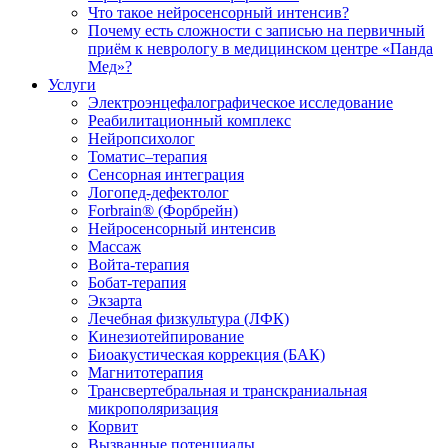
Что такое нейросенсорный интенсив?
Почему есть сложности с записью на первичный
приём к неврологу в медицинском центре «Панда
Мед»?
Услуги
Электроэнцефалографическое исследование
Реабилитационный комплекс
Нейропсихолог
Томатис–терапия
Сенсорная интеграция
Логопед-дефектолог
Forbrain® (Форбрейн)
Нейросенсорный интенсив
Массаж
Войта-терапия
Бобат-терапия
Экзарта
Лечебная физкультура (ЛФК)
Кинезиотейпирование
Биоакустическая коррекция (БАК)
Магнитотерапия
Трансвертебральная и транскраниальная
микрополяризация
Корвит
Вызванные потенциалы