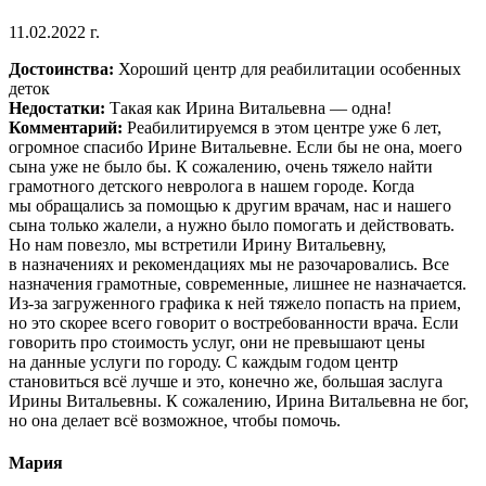
11.02.2022 г.
Достоинства:
Хороший центр для реабилитации особенных
деток
Недостатки:
Такая как Ирина Витальевна — одна!
Комментарий:
Реабилитируемся в этом центре уже 6 лет,
огромное спасибо Ирине Витальевне. Если бы не она, моего
сына уже не было бы. К сожалению, очень тяжело найти
грамотного детского невролога в нашем городе. Когда
мы обращались за помощью к другим врачам, нас и нашего
сына только жалели, а нужно было помогать и действовать.
Но нам повезло, мы встретили Ирину Витальевну,
в назначениях и рекомендациях мы не разочаровались. Все
назначения грамотные, современные, лишнее не назначается.
Из-за загруженного графика к ней тяжело попасть на прием,
но это скорее всего говорит о востребованности врача. Если
говорить про стоимость услуг, они не превышают цены
на данные услуги по городу. С каждым годом центр
становиться всё лучше и это, конечно же, большая заслуга
Ирины Витальевны. К сожалению, Ирина Витальевна не бог,
но она делает всё возможное, чтобы помочь.
Мария