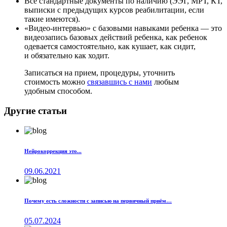
Все стандартные документы по наличию (ЭЭГ, МРТ, КТ,
выписки с предыдущих курсов реабилитации, если
такие имеются).
«Видео-интервью» с базовыми навыками ребенка — это
видеозапись базовых действий ребенка, как ребенок
одевается самостоятельно, как кушает, как сидит,
и обязательно как ходит.
Записаться на прием, процедуры, уточнить
стоимость можно
связавшись с нами
любым
удобным способом.
Другие статьи
Нейрокоррекция это...
09.06.2021
Почему есть сложности с записью на первичный приём…
05.07.2024