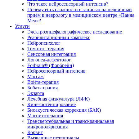
Что такое нейросенсорный интенсив?
Почему есть сложности с записью на первичный
приём к неврологу в медицинском центре «Панда
Мед»?
Услуги
Электроэнцефалографическое исследование
Реабилитационный комплекс
Нейропсихолог
Томатис–терапия
Сенсорная интеграция
Логопед-дефектолог
Forbrain® (Форбрейн)
Нейросенсорный интенсив
Массаж
Войта-терапия
Бобат-терапия
Экзарта
Лечебная физкультура (ЛФК)
Кинезиотейпирование
Биоакустическая коррекция (БАК)
Магнитотерапия
Трансвертебральная и транскраниальная
микрополяризация
Корвит
Вызванные потенциалы