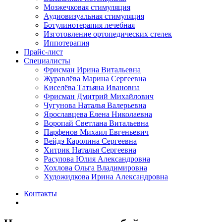
Мозжечковая стимуляция
Аудиовизуальная стимуляция
Ботулинотерапия лечебная
Изготовление ортопедических стелек
Иппотерапия
Прайс-лист
Специалисты
Фрисман Ирина Витальевна
Журавлёва Марина Сергеевна
Киселёва Татьяна Ивановна
Фрисман Дмитрий Михайлович
Чугунова Наталья Валерьевна
Ярославцева Елена Николаевна
Воропай Светлана Витальевна
Парфенов Михаил Евгеньевич
Вейдэ Каролина Сергеевна
Хитрик Наталья Сергеевна
Расулова Юлия Александровна
Хохлова Ольга Владимировна
Художидкова Ирина Александровна
Контакты