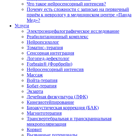
Что такое нейросенсорный интенсив?
Почему есть сложности с записью на первичный
приём к неврологу в медицинском центре «Панда
Мед»?
Услуги
Электроэнцефалографическое исследование
Реабилитационный комплекс
Нейропсихолог
Томатис–терапия
Сенсорная интеграция
Логопед-дефектолог
Forbrain® (Форбрейн)
Нейросенсорный интенсив
Массаж
Войта-терапия
Бобат-терапия
Экзарта
Лечебная физкультура (ЛФК)
Кинезиотейпирование
Биоакустическая коррекция (БАК)
Магнитотерапия
Трансвертебральная и транскраниальная
микрополяризация
Корвит
Вызванные потенциалы