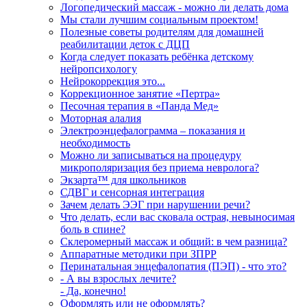
Логопедический массаж - можно ли делать дома
Мы стали лучшим социальным проектом!
Полезные советы родителям для домашней
реабилитации деток с ДЦП
Когда следует показать ребёнка детскому
нейропсихологу
Нейрокоррекция это...
Коррекционное занятие «Пертра»
Песочная терапия в «Панда Мед»
Моторная алалия
Электроэнцефалограмма – показания и
необходимость
Можно ли записываться на процедуру
микрополяризация без приема невролога?
Экзарта™ для школьников
СДВГ и сенсорная интеграция
Зачем делать ЭЭГ при нарушении речи?
Что делать, если вас сковала острая, невыносимая
боль в спине?
Склеромерный массаж и общий: в чем разница?
Аппаратные методики при ЗПРР
Перинатальная энцефалопатия (ПЭП) - что это?
- А вы взрослых лечите?
- Да, конечно!
Оформлять или не оформлять?