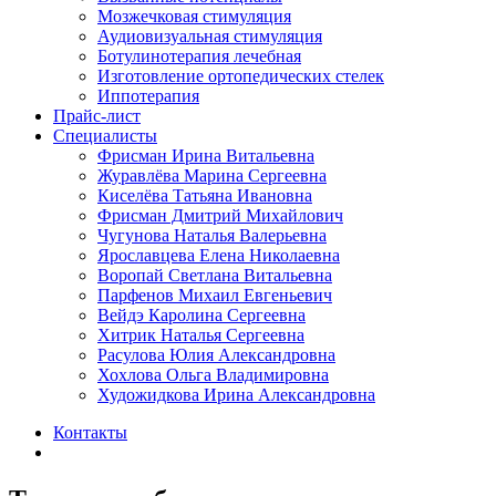
Мозжечковая стимуляция
Аудиовизуальная стимуляция
Ботулинотерапия лечебная
Изготовление ортопедических стелек
Иппотерапия
Прайс-лист
Специалисты
Фрисман Ирина Витальевна
Журавлёва Марина Сергеевна
Киселёва Татьяна Ивановна
Фрисман Дмитрий Михайлович
Чугунова Наталья Валерьевна
Ярославцева Елена Николаевна
Воропай Светлана Витальевна
Парфенов Михаил Евгеньевич
Вейдэ Каролина Сергеевна
Хитрик Наталья Сергеевна
Расулова Юлия Александровна
Хохлова Ольга Владимировна
Художидкова Ирина Александровна
Контакты