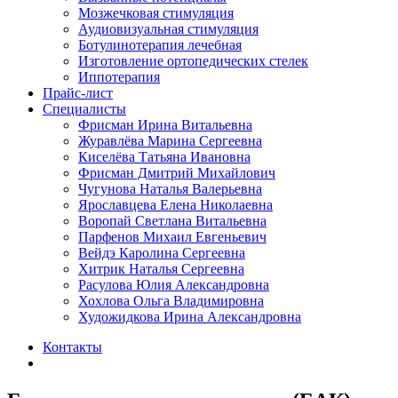
Мозжечковая стимуляция
Аудиовизуальная стимуляция
Ботулинотерапия лечебная
Изготовление ортопедических стелек
Иппотерапия
Прайс-лист
Специалисты
Фрисман Ирина Витальевна
Журавлёва Марина Сергеевна
Киселёва Татьяна Ивановна
Фрисман Дмитрий Михайлович
Чугунова Наталья Валерьевна
Ярославцева Елена Николаевна
Воропай Светлана Витальевна
Парфенов Михаил Евгеньевич
Вейдэ Каролина Сергеевна
Хитрик Наталья Сергеевна
Расулова Юлия Александровна
Хохлова Ольга Владимировна
Художидкова Ирина Александровна
Контакты