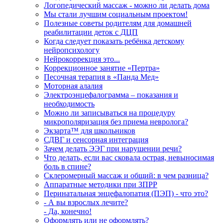
Логопедический массаж - можно ли делать дома
Мы стали лучшим социальным проектом!
Полезные советы родителям для домашней
реабилитации деток с ДЦП
Когда следует показать ребёнка детскому
нейропсихологу
Нейрокоррекция это...
Коррекционное занятие «Пертра»
Песочная терапия в «Панда Мед»
Моторная алалия
Электроэнцефалограмма – показания и
необходимость
Можно ли записываться на процедуру
микрополяризация без приема невролога?
Экзарта™ для школьников
СДВГ и сенсорная интеграция
Зачем делать ЭЭГ при нарушении речи?
Что делать, если вас сковала острая, невыносимая
боль в спине?
Склеромерный массаж и общий: в чем разница?
Аппаратные методики при ЗПРР
Перинатальная энцефалопатия (ПЭП) - что это?
- А вы взрослых лечите?
- Да, конечно!
Оформлять или не оформлять?