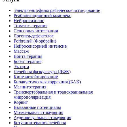
Электроэнцефалографическое исследование
Реабилитационный комплекс
Нейропсихолог
Томатис–терапия
Сенсорная интеграция
Логопед-дефектолог
Forbrain® (Форбрейн)
Нейросенсорный интенсив
Массаж
Войта-терапия
Бобат-терапия
Экзарта
Лечебная физкультура (ЛФК)
Кинезиотейпирование
Биоакустическая коррекция (БАК)
Магнитотерапия
Трансвертебральная и транскраниальная
микрополяризация
Корвит
Вызванные потенциалы
Мозжечковая стимуляция
Аудиовизуальная стимуляция
Ботулинотерапия лечебная