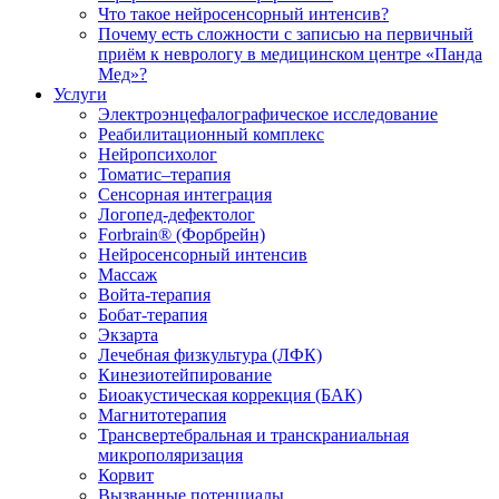
Что такое нейросенсорный интенсив?
Почему есть сложности с записью на первичный
приём к неврологу в медицинском центре «Панда
Мед»?
Услуги
Электроэнцефалографическое исследование
Реабилитационный комплекс
Нейропсихолог
Томатис–терапия
Сенсорная интеграция
Логопед-дефектолог
Forbrain® (Форбрейн)
Нейросенсорный интенсив
Массаж
Войта-терапия
Бобат-терапия
Экзарта
Лечебная физкультура (ЛФК)
Кинезиотейпирование
Биоакустическая коррекция (БАК)
Магнитотерапия
Трансвертебральная и транскраниальная
микрополяризация
Корвит
Вызванные потенциалы