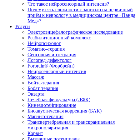
Что такое нейросенсорный интенсив?
Почему есть сложности с записью на первичный
приём к неврологу в медицинском центре «Панда
Мед»?
Услуги
Электроэнцефалографическое исследование
Реабилитационный комплекс
Нейропсихолог
Томатис–терапия
Сенсорная интеграция
Логопед-дефектолог
Forbrain® (Форбрейн)
Нейросенсорный интенсив
Массаж
Войта-терапия
Бобат-терапия
Экзарта
Лечебная физкультура (ЛФК)
Кинезиотейпирование
Биоакустическая коррекция (БАК)
Магнитотерапия
Трансвертебральная и транскраниальная
микрополяризация
Корвит
Вызванные потенциалы