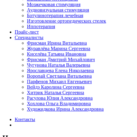
Мозжечковая стимуляция
Аудиовизуальная стимуляция
Ботулинотерапия лечебная
Изготовление ортопедических стелек
Иппотерапия
Прайс-лист
Специалисты
Фрисман Ирина Витальевна
Журавлёва Марина Сергеевна
Киселёва Татьяна Ивановна
Фрисман Дмитрий Михайлович
Чугунова Наталья Валерьевна
Ярославцева Елена Николаевна
Воропай Светлана Витальевна
Парфенов Михаил Евгеньевич
Вейдэ Каролина Сергеевна
Хитрик Наталья Сергеевна
Расулова Юлия Александровна
Хохлова Ольга Владимировна
Художидкова Ирина Александровна
Контакты