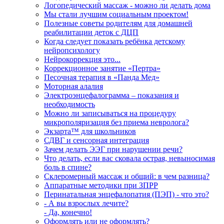
Логопедический массаж - можно ли делать дома
Мы стали лучшим социальным проектом!
Полезные советы родителям для домашней
реабилитации деток с ДЦП
Когда следует показать ребёнка детскому
нейропсихологу
Нейрокоррекция это...
Коррекционное занятие «Пертра»
Песочная терапия в «Панда Мед»
Моторная алалия
Электроэнцефалограмма – показания и
необходимость
Можно ли записываться на процедуру
микрополяризация без приема невролога?
Экзарта™ для школьников
СДВГ и сенсорная интеграция
Зачем делать ЭЭГ при нарушении речи?
Что делать, если вас сковала острая, невыносимая
боль в спине?
Склеромерный массаж и общий: в чем разница?
Аппаратные методики при ЗПРР
Перинатальная энцефалопатия (ПЭП) - что это?
- А вы взрослых лечите?
- Да, конечно!
Оформлять или не оформлять?